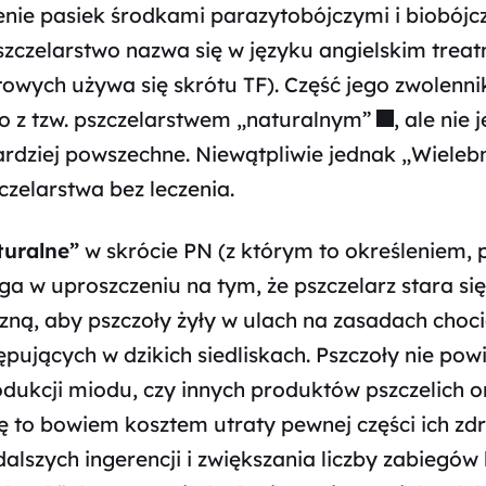
enie pasiek środkami parazytobójczymi i biobój
szczelarstwo nazwa się w języku angielskim
treat
towych używa się skrótu TF). Część jego zwolenni
o z tzw.
pszczelarstwem „naturalnym”
, ale nie 
ardziej powszechne. Niewątpliwie jednak „Wieleb
zelarstwa bez leczenia.
turalne”
w skrócie PN (z którym to określeniem, p
ga w uproszczeniu na tym, że pszczelarz stara si
ną, aby pszczoły żyły w ulach na zasadach choc
pujących w dzikich siedliskach. Pszczoły nie powi
dukcji miodu, czy innych produktów pszczelich o
ę to bowiem kosztem utraty pewnej części ich zdr
lszych ingerencji i zwiększania liczby zabiegów 