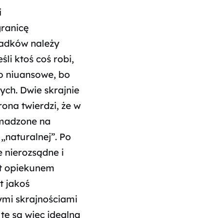
i
granicę
padków należy
li ktoś coś robi,
zo niuansowe, bo
ych. Dwie skrajnie
rona twierdzi, że w
romadzone na
 „naturalnej”. Po
e nierozsądne i
st opiekunem
t jakoś
ymi skrajnościami
e są więc idealną