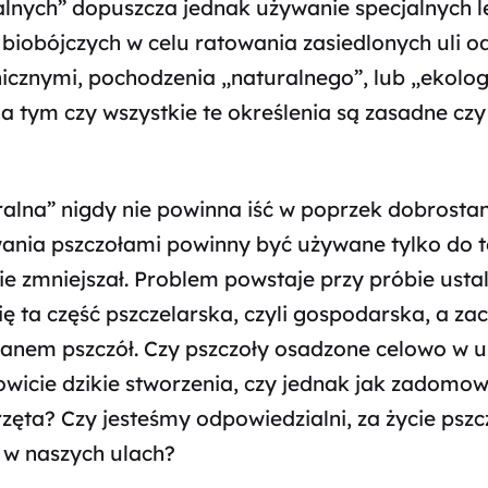
alnych” dopuszcza jednak używanie specjalnych 
 biobójczych w celu ratowania zasiedlonych uli o
cznymi, pochodzenia „naturalnego”, lub „ekolog
a tym czy wszystkie te określenia są zasadne czy 
lna” nigdy nie powinna iść w poprzek dobrostanu
ania pszczołami powinny być używane tylko do t
ie zmniejszał. Problem powstaje przy próbie ustal
ę ta część pszczelarska, czyli gospodarska, a zac
nem pszczół. Czy pszczoły osadzone celowo w 
owicie dzikie stworzenia, czy jednak jak zadomow
zęta? Czy jesteśmy odpowiedzialni, za życie pszc
w naszych ulach?