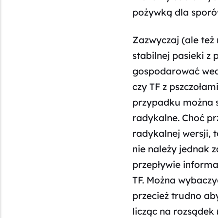
pożywką dla sporów
Zazwyczaj (ale też
stabilnej pasieki 
gospodarować wedle
czy TF z pszczołam
przypadku można so
radykalne. Choć prz
radykalnej wersji, 
nie należy jednak 
przepływie informa
TF. Można wybaczy
przecież trudno aby
licząc na rozsądek