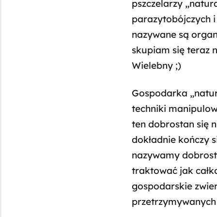
pszczelarzy „natur
parazytobójczych i
nazywane są organi
skupiam się teraz n
Wielebny ;)
Gospodarka „natura
techniki manipulow
ten dobrostan się n
dokładnie kończy si
nazywamy dobrosta
traktować jak całk
gospodarskie zwier
przetrzymywanych 