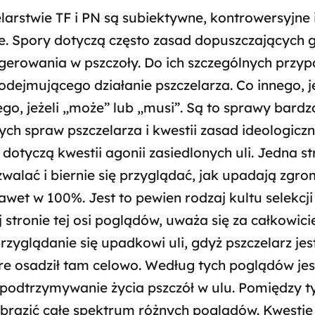
larstwie TF i PN są subiektywne, kontrowersyjne 
. Spory dotyczą często zasad dopuszczających 
gerowania w pszczoły. Do ich szczególnych przy
ejmującego działanie pszczelarza. Co innego, jeś
ego, jeżeli „może” lub „musi”. Są to sprawy bard
ch spraw pszczelarza i kwestii zasad ideologiczn
otyczą kwestii agonii zasiedlonych uli. Jedna st
ozwalać i biernie się przyglądać, jak upadają zg
awet w 100%. Jest to pewien rodzaj kultu selekcji
j stronie tej osi poglądów, uważa się za całkowici
przyglądanie się upadkowi uli, gdyż pszczelarz je
óre osadził tam celowo. Według tych poglądów jes
podtrzymywanie życia pszczół w ulu. Pomiędzy t
azić całe spektrum różnych poglądów. Kwestie t