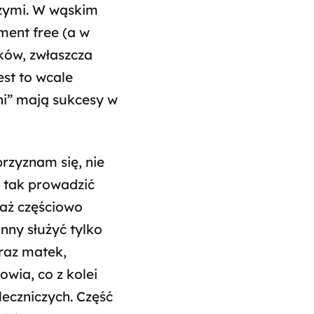
czymi. W wąskim
ment free
(a w
ków, zwłaszcza
jest to wcale
ni” mają sukcesy w
rzyznam się, nie
ę tak prowadzić
iaż częściowo
nny służyć tylko
raz matek,
owia, co z kolei
leczniczych. Część