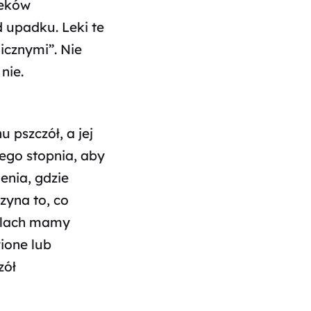
leków
d upadku. Leki te
icznymi”. Nie
nie.
 pszczół, a jej
ego stopnia, aby
enia, gdzie
zyna to, co
ulach mamy
ione lub
zół