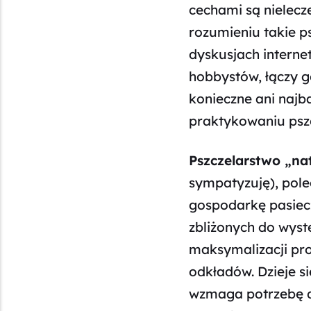
cechami są nielecz
rozumieniu takie p
dyskusjach interne
hobbystów, łączy g
konieczne ani najb
praktykowaniu pszc
Pszczelarstwo „na
sympatyzuję), pole
gospodarkę pasiecz
zbliżonych do wystę
maksymalizacji pro
odkładów. Dzieje si
wzmaga potrzebę da