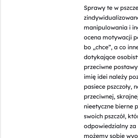
Sprawy te w pszcze
zindywidualizowane
manipulowania i in
ocena motywacji pod
bo „chce”, a co inn
dotykające osobisty
przeciwne postawy d
imię idei należy p
pasiece pszczoły, n
przeciwnej, skrajne
nieetyczne bierne 
swoich pszczół, kt
odpowiedzialny za 
możemy sobie wyobr