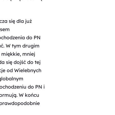
za się dla już
esem
dochodzenia do PN
łać. W tym drugim
 miękkie, mniej
a się dojść do tej
acje od Wielebnych
 globalnym
dochodzeniu do PN i
formują. W końcu
ą, prawdopodobnie