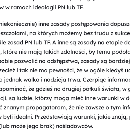
 w ramach ideologii PN lub TF.
 niekoniecznie) inne zasady postępowania dopuszc
z pszczołami, na których możemy bez trudu z sukc
 zasad PN lub TF. A inne są zasady na etapie 
i, które nie mają takich zdolności, by temu podo
bie pozwolić na odstępstwa, zasady są bardziej
ecież i tak nie ma pewności, że w ogóle kiedyś ud
to jednak walka i nadzieja trwa. Czerpiąc inform
zapominać, że gdzieś na drugiej półkuli świata, w
cji, są ludzie, którzy mogą mieć inne warunki w 
ć znanym propagatorom, że nie zawsze o tym in
 byli idealni. Przedstawiają warunki, jakie znaj
 (lub może jego brak) naśladowców.